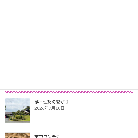
車で一時間程のところに住む友人宅で、梅を摘
ませてもらいました。 今年は久しぶりに梅シロ
ップを作りたいと思います。 自然に囲まれた家
は風の通りも良く、気持ちが良かったです。 見
晴らしのいい場所に立っているイチョウの木に
ハグ […]
続きを読む
投
1
2
…
6
»
固
固
固
定
定
定
稿
ペ
ペ
ペ
最新記事
ー
ー
ー
の
ジ
ジ
ジ
ペ
夢・理想の繋がり
ー
2026年7月10日
ジ
送
東京ランチ会