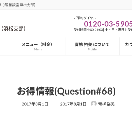
心理相談室 浜松支部】
ご予約ダイヤル
0120-03-590
受付時間 9:00-21:00 [ 土・日・祝日も受付
メニュー（料金）
青柳 裕美 について
カ
Menu
Profile
お得情報(Question#68)
最
2017年8月1日
2017年8月1日
青柳裕美
終
更
新
日
時
: