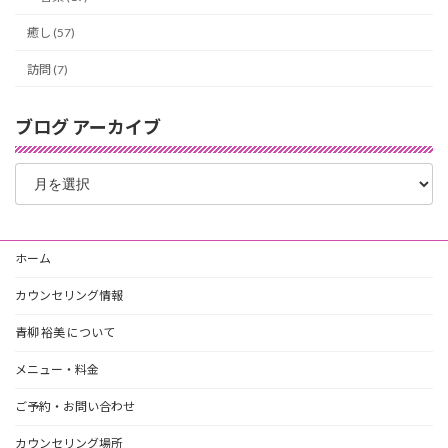
癒し (57)
訪問 (7)
ブログ アーカイブ
ブ
ロ
グ
ア
ー
ホーム
カ
イ
カウンセリング情報
ブ
青柳 裕美 について
メニュー・料金
ご予約・お問い合わせ
カウンセリング場所