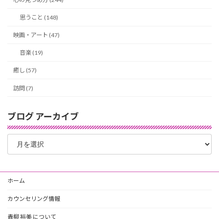
思うこと (148)
映画・アート (47)
音楽 (19)
癒し (57)
訪問 (7)
ブログ アーカイブ
ブ
ロ
グ
ア
ー
ホーム
カ
イ
カウンセリング情報
ブ
青柳 裕美 について