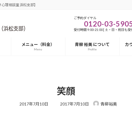
心理相談室 浜松支部】
ご予約ダイヤル
0120-03-590
受付時間 9:00-21:00 [ 土・日・祝日も受付
メニュー（料金）
青柳 裕美 について
カ
Menu
Profile
笑顔
最
2017年7月10日
2017年7月10日
青柳裕美
終
更
新
日
時
: