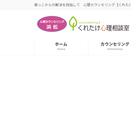
コ
ナ
根っこからの解決を目指して 心理カウンセリング【くれたけ
ン
ビ
テ
ゲ
ン
ー
ツ
シ
へ
ョ
ホーム
カウンセリング
ス
ン
Home
Information
キ
に
ッ
移
プ
動