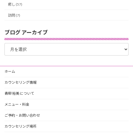
癒し (57)
訪問 (7)
ブログ アーカイブ
ブ
ロ
グ
ア
ー
ホーム
カ
イ
カウンセリング情報
ブ
青柳 裕美 について
メニュー・料金
ご予約・お問い合わせ
カウンセリング場所