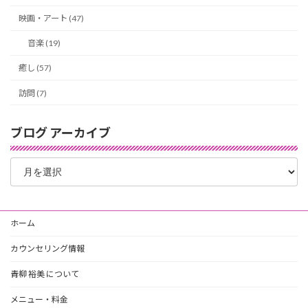
映画・アート (47)
音楽 (19)
癒し (57)
訪問 (7)
ブログ アーカイブ
ブ
ロ
グ
ア
ー
ホーム
カ
イ
カウンセリング情報
ブ
青柳 裕美 について
メニュー・料金