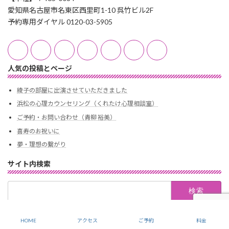
愛知県名古屋市名東区西里町1-10 呉竹ビル2F
予約専用ダイヤル 0120-03-5905
人気の投稿とページ
綾子の部屋に出演させていただきました
浜松の心理カウンセリング（くれたけ心理相談室）
ご予約・お問い合わせ（青柳 裕美）
喜寿のお祝いに
夢・理想の繋がり
サイト内検索
検
索:
Copyright Kuretake-Hamamatsu All rights reserved.
HOME
アクセス
ご予約
料金