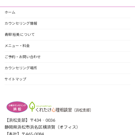
ア
ー
ホーム
カ
イ
カウンセリング情報
ブ
青柳 裕美 について
メニュー・料金
ご予約・お問い合わせ
カウンセリング場所
サイトマップ
【浜松支部】〒434‐0036
静岡県浜松市浜名区横須賀（オフィス）
【本社】〒465-0084