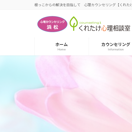
コ
ナ
根っこからの解決を目指して 心理カウンセリング【くれたけ
ン
ビ
テ
ゲ
ン
ー
ツ
シ
へ
ョ
ホーム
カウンセリング
ス
ン
Home
Information
キ
に
ッ
移
プ
動