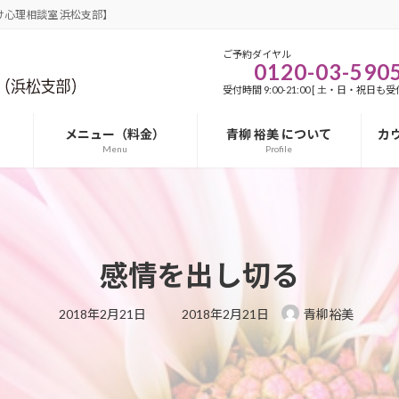
心理相談室 浜松支部】
ご予約ダイヤル
0120-03-590
受付時間 9:00-21:00 [ 土・日・祝日も受付
メニュー（料金）
青柳 裕美 について
カ
Menu
Profile
感情を出し切る
最
2018年2月21日
2018年2月21日
青柳裕美
終
更
新
日
時
: