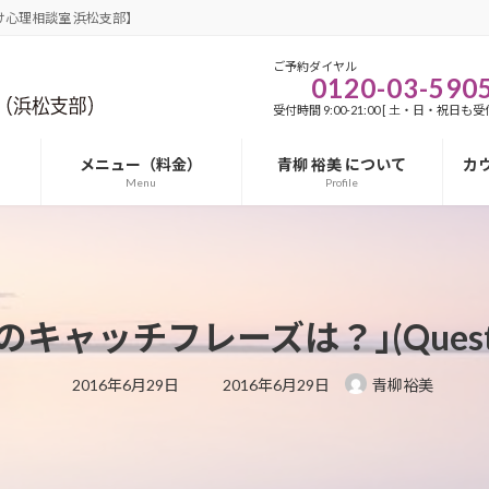
心理相談室 浜松支部】
ご予約ダイヤル
0120-03-590
受付時間 9:00-21:00 [ 土・日・祝日も受付
メニュー（料金）
青柳 裕美 について
カ
Menu
Profile
キャッチフレーズは？｣(Questi
最
2016年6月29日
2016年6月29日
青柳裕美
終
更
新
日
時
: