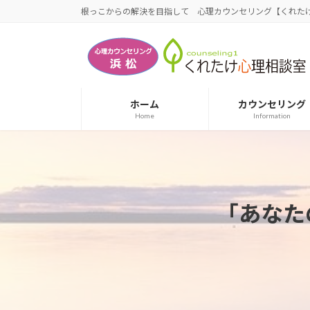
コ
ナ
根っこからの解決を目指して 心理カウンセリング【くれたけ
ン
ビ
テ
ゲ
ン
ー
ツ
シ
へ
ョ
ホーム
カウンセリング
ス
ン
Home
Information
キ
に
ッ
移
プ
動
｢あなたの