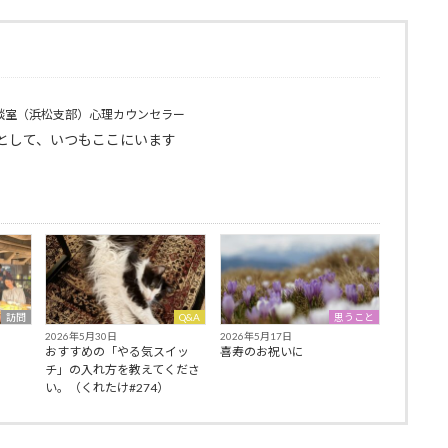
談室（浜松支部）心理カウンセラー
として、いつもここにいます
訪問
Q&A
思うこと
2026年5月30日
2026年5月17日
おすすめの「やる気スイッ
喜寿のお祝いに
チ」の入れ方を教えてくださ
い。（くれたけ#274）