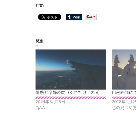
共有:
関連
情熱と冷静の間（くれたけ＃226）
自己評価に
2024年5月28日
2018年1月2
Q&A
心の見つめ