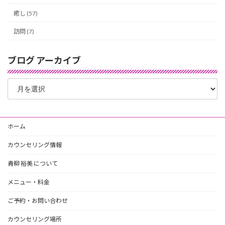
癒し (57)
訪問 (7)
ブログ アーカイブ
ブ
ロ
グ
ア
ー
ホーム
カ
イ
カウンセリング情報
ブ
青柳 裕美 について
メニュー・料金
ご予約・お問い合わせ
カウンセリング場所