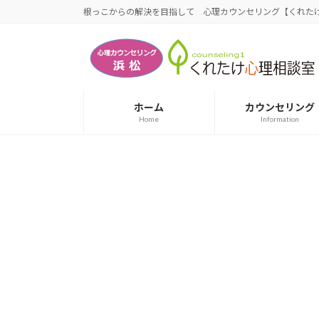
コ
ナ
根っこからの解決を目指して 心理カウンセリング【くれたけ
ン
ビ
テ
ゲ
ン
ー
ツ
シ
へ
ョ
ホーム
カウンセリング
ス
ン
Home
Information
キ
に
ッ
移
プ
動