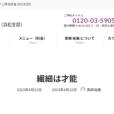
心理相談室 浜松支部】
ご予約ダイヤル
0120-03-590
受付時間 9:00-21:00 [ 土・日・祝日も受付
メニュー（料金）
青柳 裕美 について
カ
Menu
Profile
繊細は才能
最
2023年4月22日
2023年4月22日
青柳裕美
終
更
新
日
時
: