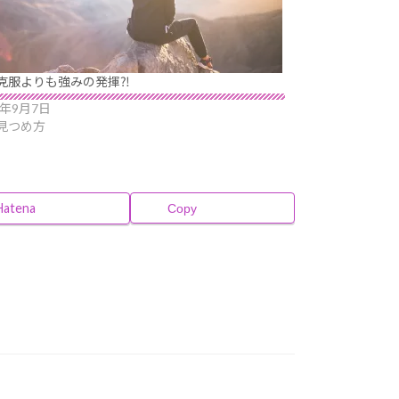
克服よりも強みの発揮⁈
1年9月7日
見つめ方
Hatena
Copy